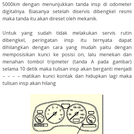
5000km dengan menunjukkan tanda insp di odometer
digitalnya. Biasanya setelah diservis dibengkel resmi
maka tanda itu akan direset oleh mekanik.
Untuk yang sudah tidak melakukan servis rutin
dibengkel, peringatan insp itu ternyata dapat
dihilangkan dengan cara yang mudah yaitu dengan
memposisikan kunci ke posisi on, lalu menekan dan
menahan tombol tripmeter (tanda A pada gambar)
selama 10 detik maka tulisan insp akan berganti menjadi
– – – – matikan kunci kontak dan hidupkan lagi maka
tulisan insp akan hilang