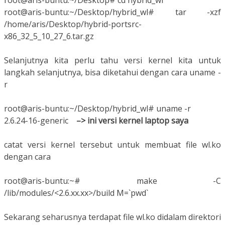
root@aris-buntu:~/Desktop/hybrid_wl# tar -xzf
/home/aris/Desktop/hybrid-portsrc-
x86_32_5_10_27_6.tar.gz
Selanjutnya kita perlu tahu versi kernel kita untuk
langkah selanjutnya, bisa diketahui dengan cara uname -
r
root@aris-buntu:~/Desktop/hybrid_wl# uname -r
2.6.24-16-generic
–> ini versi kernel laptop saya
catat versi kernel tersebut untuk membuat file wl.ko
dengan cara
root@aris-buntu:~# make -C
/lib/modules/<2.6.xx.xx>/build M=`pwd`
Sekarang seharusnya terdapat file wl.ko didalam direktori