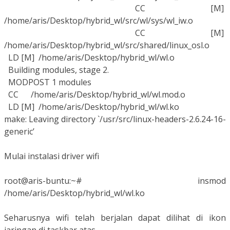
CC [M]
/home/aris/Desktop/hybrid_wl/src/wl/sys/wl_iw.o
CC [M]
/home/aris/Desktop/hybrid_wl/src/shared/linux_osl.o
LD [M] /home/aris/Desktop/hybrid_wl/wl.o
Building modules, stage 2.
MODPOST 1 modules
CC /home/aris/Desktop/hybrid_wl/wl.mod.o
LD [M] /home/aris/Desktop/hybrid_wl/wl.ko
make: Leaving directory `/usr/src/linux-headers-2.6.24-16-
generic’
Mulai instalasi driver wifi
root@aris-buntu:~# insmod
/home/aris/Desktop/hybrid_wl/wl.ko
Seharusnya wifi telah berjalan dapat dilihat di ikon
jaringan di taskbar atas