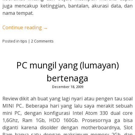
juga mencakup ketinggian, bantalan, akurasi data, dan
nama tempat.
Continue reading
→
Posted in
tips
|
2 Comments
PC mungil yang (lumayan)
bertenaga
December 18, 2009
Review dikit ah buat yang lagi nyari atau pengen tau soal
MINI PC.. Beberapa hari yang lalu saya merakit sebuah
mini PC, dengan konfigurasi Intel Atom 330 dual core
1,6Ghz, Ram 1Gb, HDD 160Gb. Prosesornya ga bisa
diganti karena disolder dengan motherboardnya, Slot
Ram hanya satu dengan maksimum memory 2Gb, dan