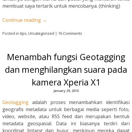
membuat saya tertarik untuk mencobanya. (thinking)
Continue reading
→
Posted in
tips
,
Uncategorized
|
16 Comments
Menambah fungsi Geotagging
dan menghilangkan suara pada
kamera Xperia X1
January 29, 2010
Geotagging
adalah proses menambahkan identifikasi
geografis metadata untuk berbagai media seperti foto,
video, website, atau RSS feed dan merupakan bentuk
metadata geospasial. Data ini biasanya terdiri dari
koordinat lintang dan bujur, meskipun mereka dapat