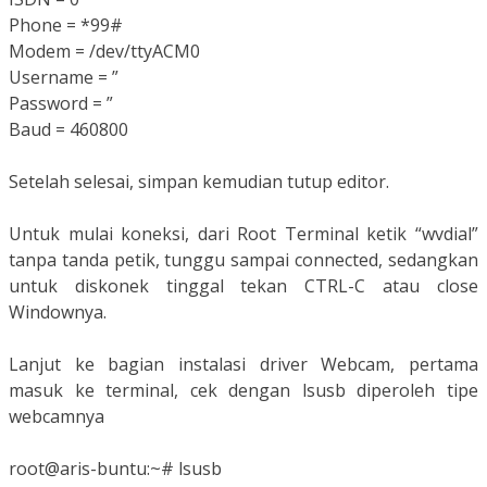
Phone = *99#
Modem = /dev/ttyACM0
Username = ”
Password = ”
Baud = 460800
Setelah selesai, simpan kemudian tutup editor.
Untuk mulai koneksi, dari Root Terminal ketik “wvdial”
tanpa tanda petik, tunggu sampai connected, sedangkan
untuk diskonek tinggal tekan CTRL-C atau close
Windownya.
Lanjut ke bagian instalasi driver Webcam, pertama
masuk ke terminal, cek dengan lsusb diperoleh tipe
webcamnya
root@aris-buntu:~# lsusb