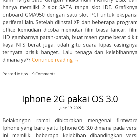
hanya memiliki 2 slot SATA tanpa slot IDE. Grafiknya
onboard GMA950 dengan satu slot PCI untuk ekspansi
periferal lain. Setelah diinstal XP dan beberapa program
office kemudian dicoba memutar film biasa lancar, film
HD gambarnya patah-patah, buat maen game berat dikit
kaya NFS berat juga, udah gitu suara kipas casingnya
ternyata brisik banget.. Lalu tenaga dan kelebihannya
dimana ya??
Continue reading
→
Posted in
tips
|
9 Comments
Iphone 2G pakai OS 3.0
June 19, 2009
Belakangan ramai dibicarakan mengenai firmware
Iphone yang baru yaitu Iphone OS 3.0 dimana pada versi
ini memiliki beberapa kelebihan dibandingkan versi