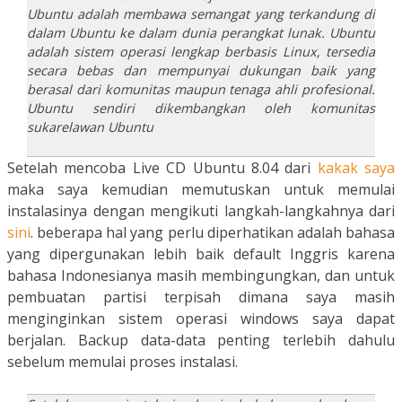
Ubuntu adalah membawa semangat yang terkandung di
dalam Ubuntu ke dalam dunia perangkat lunak. Ubuntu
adalah sistem operasi lengkap berbasis Linux, tersedia
secara bebas dan mempunyai dukungan baik yang
berasal dari komunitas maupun tenaga ahli profesional.
Ubuntu sendiri dikembangkan oleh komunitas
sukarelawan Ubuntu
Setelah mencoba Live CD Ubuntu 8.04 dari
kakak saya
maka saya kemudian memutuskan untuk memulai
instalasinya dengan mengikuti langkah-langkahnya dari
sini
. beberapa hal yang perlu diperhatikan adalah bahasa
yang dipergunakan lebih baik default Inggris karena
bahasa Indonesianya masih membingungkan, dan untuk
pembuatan partisi terpisah dimana saya masih
menginginkan sistem operasi windows saya dapat
berjalan. Backup data-data penting terlebih dahulu
sebelum memulai proses instalasi.