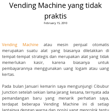
Vending Machine yang tidak
praktis
February 15, 2010
Vending Machine
atau mesin penjual otomatis
merupakan suatu alat yang biasanya diletakkan di
tempat-tempat strategis dan merupakan alat yang tidak
memerlukan kasir, karena biasanya untuk
pembayarannya menggunakan uang logam atau uang
kertas.
Pada bulan Januari kemarin saya mengunjungi Cibubur
Junction setelah sekian lama jarang kesana, ternyata ada
pemandangan baru yang menarik perhatian saya,
terdapat beberapa Vending Machine ini di setiap
lantainya dengan warna dan posisi yang mencolok tentu