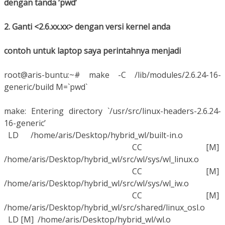
dengan tanda ‘pwd’
2. Ganti <2.6.xx.xx> dengan versi kernel anda
contoh untuk laptop saya perintahnya menjadi
root@aris-buntu:~# make -C /lib/modules/2.6.24-16-
generic/build M=`pwd`
make: Entering directory `/usr/src/linux-headers-2.6.24-
16-generic’
LD /home/aris/Desktop/hybrid_wl/built-in.o
CC [M]
/home/aris/Desktop/hybrid_wl/src/wl/sys/wl_linux.o
CC [M]
/home/aris/Desktop/hybrid_wl/src/wl/sys/wl_iw.o
CC [M]
/home/aris/Desktop/hybrid_wl/src/shared/linux_osl.o
LD [M] /home/aris/Desktop/hybrid_wl/wl.o