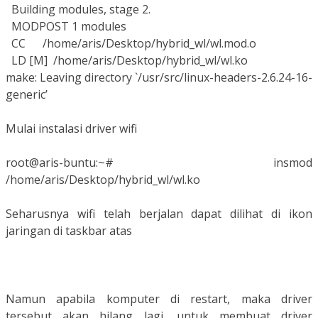
Building modules, stage 2.
MODPOST 1 modules
CC /home/aris/Desktop/hybrid_wl/wl.mod.o
LD [M] /home/aris/Desktop/hybrid_wl/wl.ko
make: Leaving directory `/usr/src/linux-headers-2.6.24-16-
generic’
Mulai instalasi driver wifi
root@aris-buntu:~# insmod
/home/aris/Desktop/hybrid_wl/wl.ko
Seharusnya wifi telah berjalan dapat dilihat di ikon
jaringan di taskbar atas
Namun apabila komputer di restart, maka driver
tersebut akan hilang lagi, untuk membuat driver