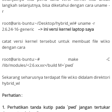
langkah selanjutnya, bisa diketahui dengan cara uname -
r
root@aris-buntu:~/Desktop/hybrid_wl# uname -r
2.6.24-16-generic
–> ini versi kernel laptop saya
catat versi kernel tersebut untuk membuat file wl.ko
dengan cara
root@aris-buntu:~# make -C
/lib/modules/<2.6.xx.xx>/build M=`pwd`
Sekarang seharusnya terdapat file wl.ko didalam direktori
hybrid_wl
Perhatian :
1. Perhatikan tanda kutip pada `pwd` jangan tertukar