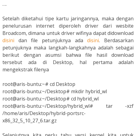
….
Setelah diketahui tipe kartu jaringannya, maka dengan
penelurusan internet diperoleh driver dari wesbite
Broadcom, dimana untuk driver wifinya dapat didownload
disini
dan file petunjuknya ada
disini
. Berdasarkan
petunjuknya maka langkah-langkahnya adalah sebagai
berikut dengan asumsi bahwa file hasil download
tersebut ada di Desktop, hal pertama adalah
mengekstrak filenya
root@aris-buntu:~# cd Desktop
root@aris-buntu:~/Desktop# mkdir hybrid_wl
root@aris-buntu:~/Desktop# cd hybrid_wl
root@aris-buntu:~/Desktop/hybrid_wl# tar -xzf
/home/aris/Desktop/hybrid-portsrc-
x86_32_5_10_27_6.tar.gz
Selanjutnya kita perlu tahu versi kernel kita untuk