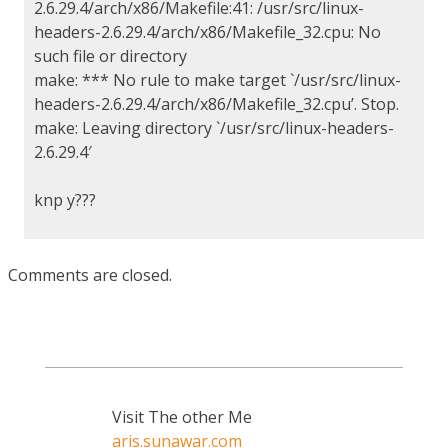
2.6.29.4/arch/x86/Makefile:41: /usr/src/linux-
headers-2.6.29.4/arch/x86/Makefile_32.cpu: No
such file or directory
make: *** No rule to make target `/usr/src/linux-
headers-2.6.29.4/arch/x86/Makefile_32.cpu’. Stop.
make: Leaving directory `/usr/src/linux-headers-
2.6.29.4′
knp y???
Comments are closed.
Visit The other Me
aris.sunawar.com