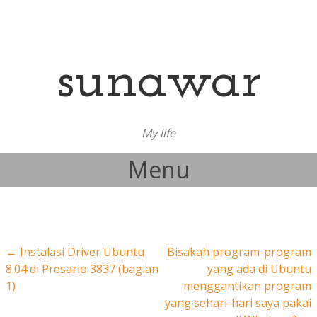
sunawar
My life
Menu
Skip to content
Post navigation
←
Instalasi Driver Ubuntu
Bisakah program-program
8.04 di Presario 3837 (bagian
yang ada di Ubuntu
1)
menggantikan program
yang sehari-hari saya pakai