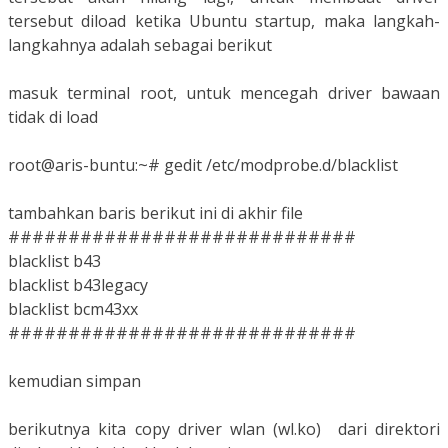
tersebut diload ketika Ubuntu startup, maka langkah-
langkahnya adalah sebagai berikut
masuk terminal root, untuk mencegah driver bawaan
tidak di load
root@aris-buntu:~# gedit /etc/modprobe.d/blacklist
tambahkan baris berikut ini di akhir file
#############################
blacklist b43
blacklist b43legacy
blacklist bcm43xx
#############################
kemudian simpan
berikutnya kita copy driver wlan (wl.ko) dari direktori