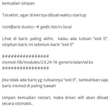
kemudian simpan
Terakhir, agar drivernya diload waktu startup
root@aris-buntu:~# gedit /etc/rc.local
Lihat di baris paling akhir, kalau ada tulisan "exit 0",
sisipkan baris ini sebelum baris "exit 0"
################
insmod /lib/modules/2.6.24-16-generic/wlan/wl.ko
################
Jika tidak ada baris yg tulisannya "exit 0", tambahkan saja
baris insmod di paling bawah
simpan kemudian restart, maka driver wifi akan diload
secara otomatis..