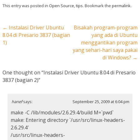
This entry was posted in
Open Source
,
tips
. Bookmark the
permalink
.
Post navigation
←
Instalasi Driver Ubuntu
Bisakah program-program
8.04 di Presario 3837 (bagian
yang ada di Ubuntu
1)
menggantikan program
yang sehari-hari saya pakai
di Windows?
→
One thought on “
Instalasi Driver Ubuntu 8.04 di Presario
3837 (bagian 2)
”
hanef
says:
September 25, 2009 at 6:04 pm
make -C /lib/modules/2.6.29.4/build M=`pwd`
make: Entering directory `/usr/src/linux-headers-
2.6.29.4′
/usr/src/linux-headers-