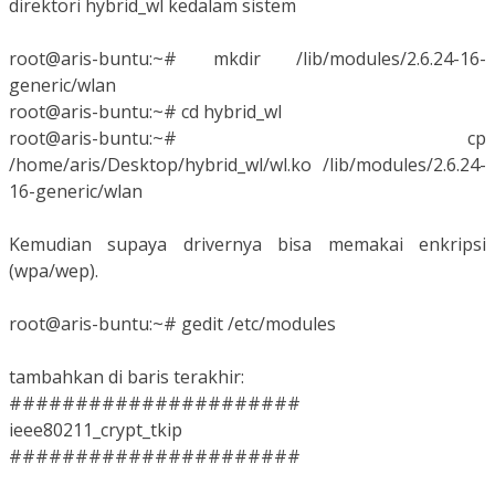
direktori hybrid_wl kedalam sistem
root@aris-buntu:~# mkdir /lib/modules/2.6.24-16-
generic/wlan
root@aris-buntu:~# cd hybrid_wl
root@aris-buntu:~# cp
/home/aris/Desktop/hybrid_wl/wl.ko /lib/modules/2.6.24-
16-generic/wlan
Kemudian supaya drivernya bisa memakai enkripsi
(wpa/wep).
root@aris-buntu:~# gedit /etc/modules
tambahkan di baris terakhir:
######################
ieee80211_crypt_tkip
######################