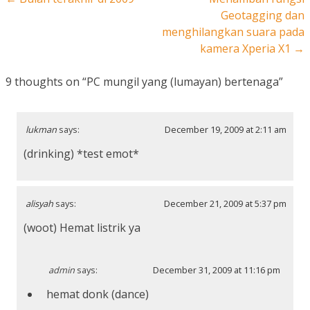
Geotagging dan
menghilangkan suara pada
kamera Xperia X1
→
9 thoughts on “
PC mungil yang (lumayan) bertenaga
”
lukman
says:
December 19, 2009 at 2:11 am
(drinking) *test emot*
alisyah
says:
December 21, 2009 at 5:37 pm
(woot) Hemat listrik ya
admin
says:
December 31, 2009 at 11:16 pm
hemat donk (dance)