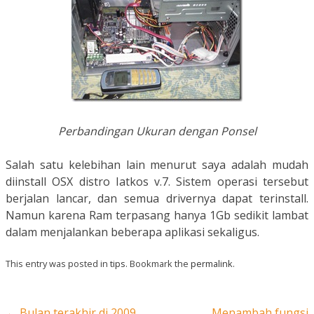
Perbandingan Ukuran dengan Ponsel
Salah satu kelebihan lain menurut saya adalah mudah
diinstall OSX distro Iatkos v.7. Sistem operasi tersebut
berjalan lancar, dan semua drivernya dapat terinstall.
Namun karena Ram terpasang hanya 1Gb sedikit lambat
dalam menjalankan beberapa aplikasi sekaligus.
This entry was posted in
tips
. Bookmark the
permalink
.
Post navigation
←
Bulan terakhir di 2009
Menambah fungsi