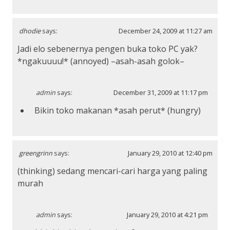
dhodie
says:
December 24, 2009 at 11:27 am
Jadi elo sebenernya pengen buka toko PC yak?
*ngakuuuu!* (annoyed) –asah-asah golok–
admin
says:
December 31, 2009 at 11:17 pm
Bikin toko makanan *asah perut* (hungry)
greengrinn
says:
January 29, 2010 at 12:40 pm
(thinking) sedang mencari-cari harga yang paling
murah
admin
says:
January 29, 2010 at 4:21 pm