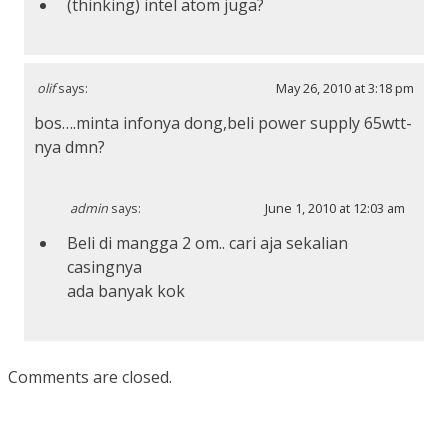
(thinking) intel atom juga?
olif
says:
May 26, 2010 at 3:18 pm
bos….minta infonya dong,beli power supply 65wtt-
nya dmn?
admin
says:
June 1, 2010 at 12:03 am
Beli di mangga 2 om.. cari aja sekalian
casingnya
ada banyak kok
Comments are closed.