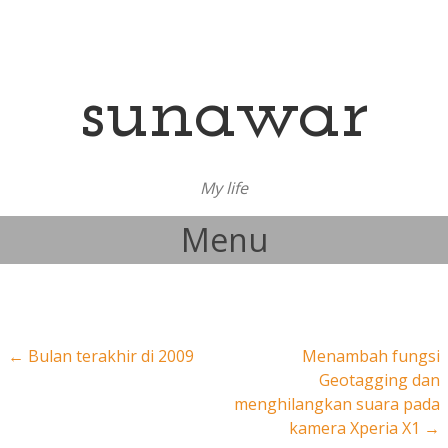
sunawar
My life
Menu
Skip to content
Post navigation
←
Bulan terakhir di 2009
Menambah fungsi
Geotagging dan
menghilangkan suara pada
kamera Xperia X1
→